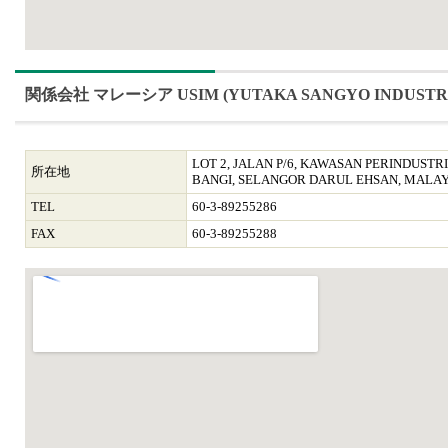
関係会社 マレーシア USIM (YUTAKA SANGYO INDUSTRIES
LOT 2, JALAN P/6, KAWASAN PERINDUSTR
所在地
BANGI, SELANGOR DARUL EHSAN, MALAY
TEL
60-3-89255286
FAX
60-3-89255288