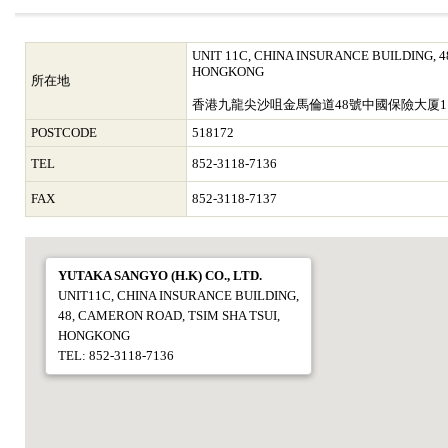
UNIT 11C, CHINA INSURANCE BUILDING, 4
HONGKONG
所在地
香港九龍尖沙咀金馬倫道48號中國保險大厦11/
POSTCODE
518172
TEL
852-3118-7136
FAX
852-3118-7137
YUTAKA SANGYO (H.K) CO., LTD.
UNIT11C, CHINA INSURANCE BUILDING,
48, CAMERON ROAD, TSIM SHA TSUI,
HONGKONG
TEL: 852-3118-7136