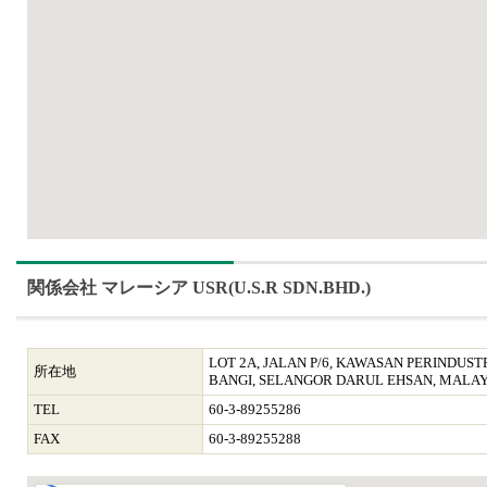
関係会社 マレーシア USR(U.S.R SDN.BHD.)
LOT 2A, JALAN P/6, KAWASAN PERINDUS
所在地
BANGI, SELANGOR DARUL EHSAN, MALAY
TEL
60-3-89255286
FAX
60-3-89255288