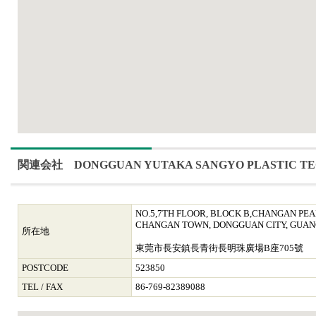
関連会社 DONGGUAN YUTAKA SANGYO PLASTIC TEC
NO.5,7TH FLOOR, BLOCK B,CHANGAN PEA
CHANGAN TOWN, DONGGUAN CITY, GUAN
所在地
東莞市長安鎮長青街長明珠廣場B座705號
POSTCODE
523850
TEL / FAX
86-769-82389088